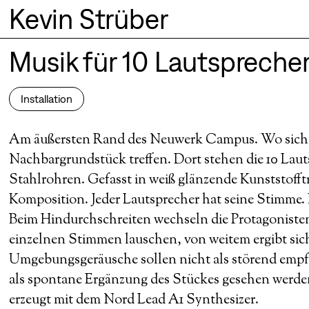
Kevin Strüber
Musik für 10 Lautspreche
Installation
Am äußersten Rand des Neuwerk Campus. Wo sich
Nachbargrundstück treffen. Dort stehen die 10 Lau
Stahlrohren. Gefasst in weiß glänzende Kunststofft
Komposition. Jeder Lautsprecher hat seine Stimme. I
Beim Hindurchschreiten wechseln die Protagonis
einzelnen Stimmen lauschen, von weitem ergibt sic
Umgebungsgeräusche sollen nicht als störend em
als spontane Ergänzung des Stückes gesehen werden
erzeugt mit dem Nord Lead A1 Synthesizer.