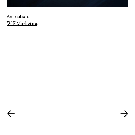
Animation:
W-F Marketing
←
→